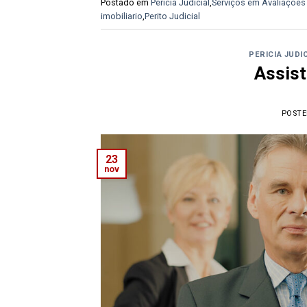
Postado em
Pericia Judicial
,
Serviços em Avaliações 
imobiliario
,
Perito Judicial
PERICIA JUDI
Assist
POST
23
nov