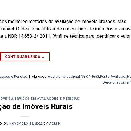
os melhores métodos de avaliação de imóveis urbanos. Mas
óvel. O ideal é se utilizar de um conjunto de métodos e variáv
a NBR 14.653-2/ 2011. “Análise técnica para identificar o valor
CONTINUAR LENDO
→
ações e Perícias
|
Marcado
Assistente Judicial
,
NBR 14653
,
Perito Avaliador
,
Pe
Deixe um coment
MÓVEIS
,
SERVIÇOS EM AVALIAÇÕES E PERÍCIAS
ção de Imóveis Rurais
ED ON
NOVEMBRO 23, 2022
BY
ADMIN