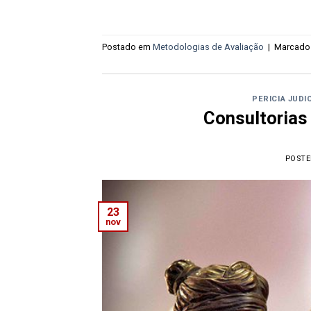
Postado em
Metodologias de Avaliação
|
Marcad
PERICIA JUDI
Consultorias 
POST
23
nov