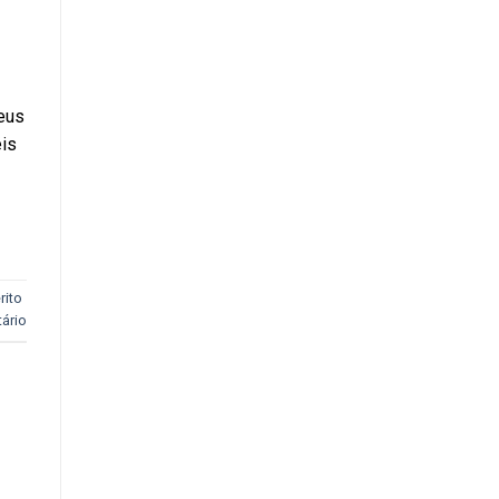
seus
éis
rito
ário