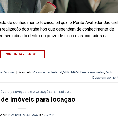
do de conhecimento técnico, tal qual o Perito Avaliador Judicial
te a realização dos trabalhos que dependam de conhecimento de
eve ser indicado dentro do prazo de cinco dias, contados da
CONTINUAR LENDO
→
e Perícias
|
Marcado
Assistente Judicial
,
NBR 14653
,
Perito Avaliador
,
Perito
Deixe um coment
MÓVEIS
,
SERVIÇOS EM AVALIAÇÕES E PERÍCIAS
 de Imóveis para locação
ED ON
NOVEMBRO 23, 2022
BY
ADMIN