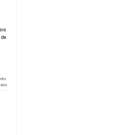
eis
 de
rito
ário