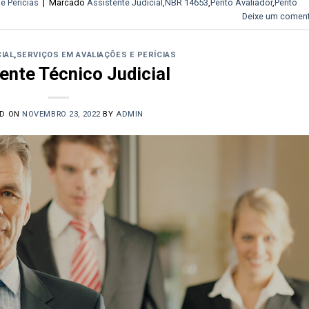
e Perícias
|
Marcado
Assistente Judicial
,
NBR 14653
,
Perito Avaliador
,
Perito
Deixe um coment
CIAL
,
SERVIÇOS EM AVALIAÇÕES E PERÍCIAS
ente Técnico Judicial
ED ON
NOVEMBRO 23, 2022
BY
ADMIN