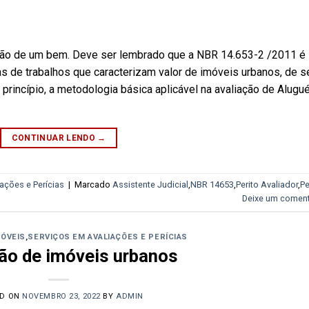
ação de um bem. Deve ser lembrado que a NBR 14.653-2 /2011 é
s de trabalhos que caracterizam valor de imóveis urbanos, de 
rincípio, a metodologia básica aplicável na avaliação de Alugu
CONTINUAR LENDO
→
ações e Perícias
|
Marcado
Assistente Judicial
,
NBR 14653
,
Perito Avaliador
,
Pe
Deixe um coment
MÓVEIS
,
SERVIÇOS EM AVALIAÇÕES E PERÍCIAS
ão de imóveis urbanos
ED ON
NOVEMBRO 23, 2022
BY
ADMIN