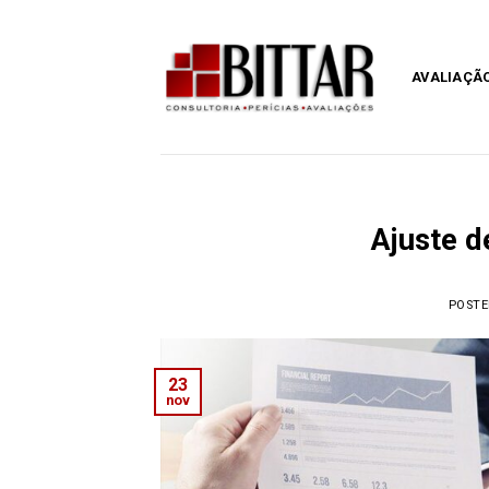
Skip
to
content
AVALIAÇÃO
Ajuste d
POST
23
nov