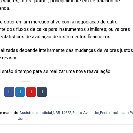
s valores, ditos “justos”, principalmente em se tratando de
enda.
de obter em um mercado ativo com a negociação de outro
ente dos fluxos de caixa para instrumentos similares; ou valores
tatísticos de avaliação de instrumentos financeiros.
ealizadas depende inteiramente das mudanças de valores justos
 revisão.
il então é tempo para se realizar uma nova reavaliação.
e marcado
Assistente Judicial
,
NBR 14653
,
Perito Avaliador
,
Perito imobiliario
,
Pe
Judicial
.