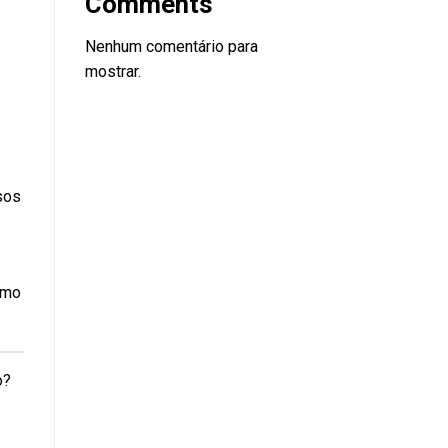
Comments
Nenhum comentário para
mostrar.
sos
imo
o?