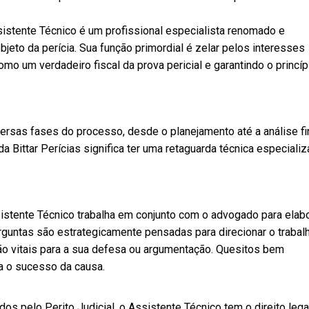
istente Técnico é um profissional especialista renomado e
bjeto da perícia. Sua função primordial é zelar pelos interesses
omo um verdadeiro fiscal da prova pericial e garantindo o princíp
ersas fases do processo, desde o planejamento até a análise fi
a Bittar Perícias significa ter uma retaguarda técnica especiali
stente Técnico trabalha em conjunto com o advogado para elabo
rguntas são estrategicamente pensadas para direcionar o trabal
são vitais para a sua defesa ou argumentação. Quesitos bem
a o sucesso da causa.
os pelo Perito Judicial, o Assistente Técnico tem o direito lega