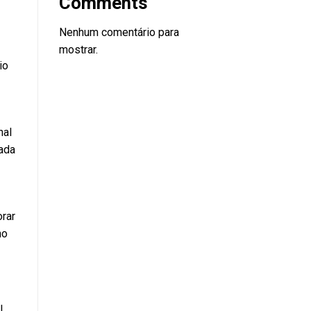
Comments
Nenhum comentário para
mostrar.
io
nal
zada
rar
ho
l