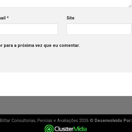
ail
*
Site
r para a próxima vez que eu comentar.
Bittar Consultorias, Pericias e Avaliações 2026 ©
Desenvolvido Por: