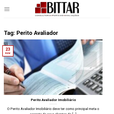
Skip
to
content
Tag: Perito Avaliador
23
nov
Perito Avaliador Imobiliário
O Perito Avaliador Imobiliário deve ter como principal meta o
resgate de seus clientes do [...]